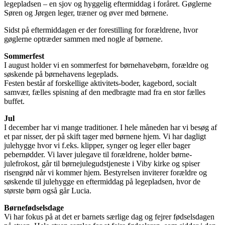
legepladsen – en sjov og hyggelig eftermiddag i foråret. Gøglerne
Søren og Jørgen leger, træner og øver med børnene.
Sidst på eftermiddagen er der forestilling for forældrene, hvor
gøglerne optræder sammen med nogle af børnene.
Sommerfest
I august holder vi en sommerfest for børnehavebørn, forældre og
søskende på børnehavens legeplads.
Festen består af forskellige aktivitets-boder, kagebord, socialt
samvær, fælles spisning af den medbragte mad fra en stor fælles
buffet.
Jul
I december har vi mange traditioner. I hele måneden har vi besøg af
et par nisser, der på skift tager med børnene hjem. Vi har dagligt
julehygge hvor vi f.eks. klipper, synger og leger eller bager
pebernødder. Vi laver julegave til forældrene, holder børne-
julefrokost, går til børnejulegudstjeneste i Viby kirke og spiser
risengrød når vi kommer hjem. Bestyrelsen inviterer forældre og
søskende til julehygge en eftermiddag på legepladsen, hvor de
største børn også går Lucia.
Børnefødselsdage
Vi har fokus på at det er barnets særlige dag og fejrer fødselsdagen