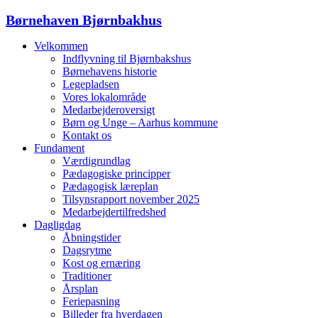
Børnehaven Bjørnbakhus
Velkommen
Indflyvning til Bjørnbakshus
Børnehavens historie
Legepladsen
Vores lokalområde
Medarbejderoversigt
Børn og Unge – Aarhus kommune
Kontakt os
Fundament
Værdigrundlag
Pædagogiske principper
Pædagogisk læreplan
Tilsynsrapport november 2025
Medarbejdertilfredshed
Dagligdag
Åbningstider
Dagsrytme
Kost og ernæring
Traditioner
Årsplan
Feriepasning
Billeder fra hverdagen