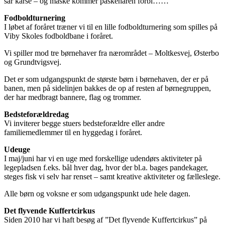
sår karse – og måske kommer påskeharen forbi……
Fodboldturnering
I løbet af foråret træner vi til en lille fodboldturnering som spilles på
Viby Skoles fodboldbane i foråret.
Vi spiller mod tre børnehaver fra nærområdet – Moltkesvej, Østerbo
og Grundtvigsvej.
Det er som udgangspunkt de største børn i børnehaven, der er på
banen, men på sidelinjen bakkes de op af resten af børnegruppen,
der har medbragt bannere, flag og trommer.
Bedsteforældredag
Vi inviterer begge stuers bedsteforældre eller andre
familiemedlemmer til en hyggedag i foråret.
Udeuge
I maj/juni har vi en uge med forskellige udendørs aktiviteter på
legepladsen f.eks. bål hver dag, hvor der bl.a. bages pandekager,
steges fisk vi selv har renset – samt kreative aktiviteter og fælleslege.
Alle børn og voksne er som udgangspunkt ude hele dagen.
Det flyvende Kuffertcirkus
Siden 2010 har vi haft besøg af ”Det flyvende Kuffertcirkus” på