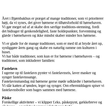
Året i Bjørnbakhus er præget af mange traditioner, som vi prioriterer
højt, da vi synes, det giver børnene et tilhørsforhold til børnehaven.
Vi gør meget ud af at skabe den særlige traditions-stemning, fordi
det bidrager til genkendelighed, faste holdepunkter, forventning og
glæde i børnehaven og ikke mindst skaber minder hos børnene.
Vi er glade for de mange traditioner, som er med til at bryde året op,
synliggøre årets gang og skabe en naturlig ramme om kulturen i
huset.
Vi har både traditioner, som kun er for børnene i børnehaven – og
traditioner, som inkluderer familien:
Fastelavn
I ugerne op til fastelavn pynter vi fastelavnsris, laver masker og
synger fastelavnssange.
Fastelavnsmandag må børnene gerne møde udklædte i børnehaven.
Vi slår katten af tønden, leger og synger. Om eftermiddagen spiser vi
fastelavnsboller som bages sammen med børnene.
Påske
Forskellige aktiviteter – vi klipper f.eks. påskepynt, gækkebreve og