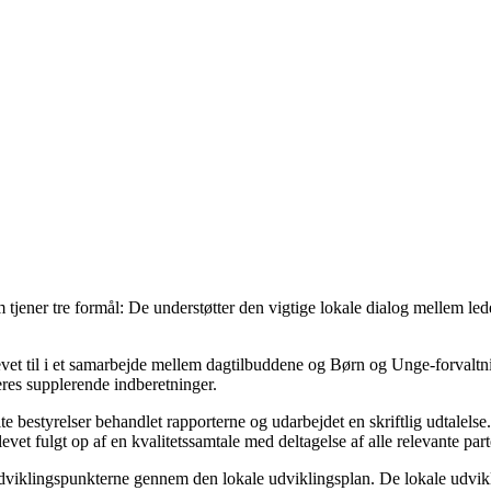
om tjener tre formål: De understøtter den vigtige lokale dialog mellem l
blevet til i et samarbejde mellem dagtilbuddene og Børn og Unge-forvalt
deres supplerende indberetninger.
e bestyrelser behandlet rapporterne og udarbejdet en skriftlig udtalelse.
levet fulgt op af en kvalitetssamtale med deltagelse af alle relevante part
udviklingspunkterne gennem den lokale udviklingsplan. De lokale udvikl