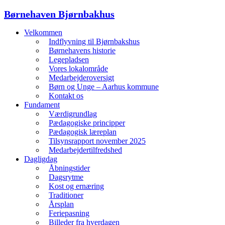
Børnehaven Bjørnbakhus
Velkommen
Indflyvning til Bjørnbakshus
Børnehavens historie
Legepladsen
Vores lokalområde
Medarbejderoversigt
Børn og Unge – Aarhus kommune
Kontakt os
Fundament
Værdigrundlag
Pædagogiske principper
Pædagogisk læreplan
Tilsynsrapport november 2025
Medarbejdertilfredshed
Dagligdag
Åbningstider
Dagsrytme
Kost og ernæring
Traditioner
Årsplan
Feriepasning
Billeder fra hverdagen