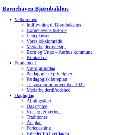
Børnehaven Bjørnbakhus
Velkommen
Indflyvning til Bjørnbakshus
Børnehavens historie
Legepladsen
Vores lokalområde
Medarbejderoversigt
Børn og Unge – Aarhus kommune
Kontakt os
Fundament
Værdigrundlag
Pædagogiske principper
Pædagogisk læreplan
Tilsynsrapport november 2025
Medarbejdertilfredshed
Dagligdag
Åbningstider
Dagsrytme
Kost og ernæring
Traditioner
Årsplan
Feriepasning
Billeder fra hverdagen